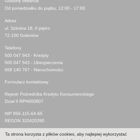
Godziny otwarcia
Od poniedziałku do piątku, 12:00 - 17:00
Adres
ul. Szkolna 18, II piętro
72-100 Goleniów
Telefony
500 047 943 - Kredyty
500 047 943 - Ubezpieczenia
668 140 767 - Nieruchomości
Formularz kontaktowy
Rejestr Pośrednika Kredytu Konsumenckiego
Dział II RPH000807
NIP 856-115-64-65
REGON 320420390
© 2023 Anna Polak Pośrednictwo Kredytowe
Ta strona korzysta z plików cookies, aby najlepiej wykorzystać